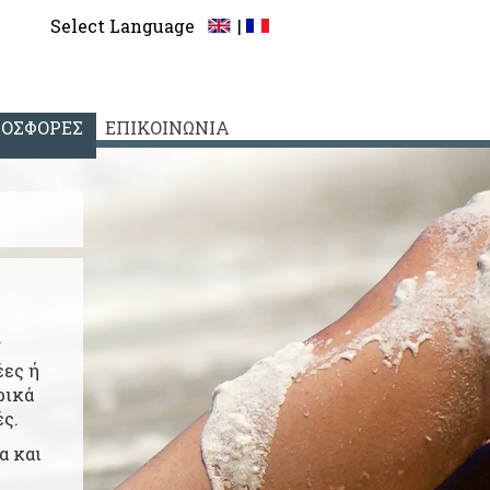
Select Language
|
ΟΣΦΟΡΕΣ
ΕΠΙΚΟΙΝΩΝΙΑ
.
έες ή
ρικά
ές.
α και