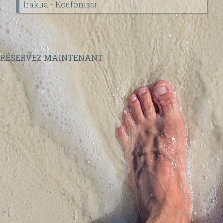
Iraklia - Koufonissi
Paros
2284021708
|
Naxos
2285024131
RÉSERVEZ MAINTENANT