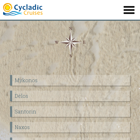
PROFILE
NOS BATEAUX
ITINÉRAIRES
DESTINATION
Mykonos
INFORMATIONS
Délos
OFFRE
CONTACT
Santorin
Naxos
English
Ελληνικά
|